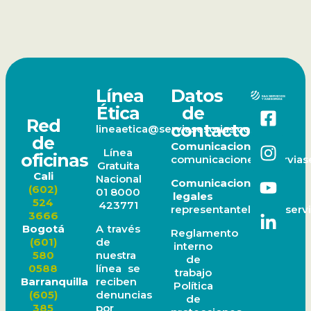
Línea
Datos
Ética
de
Red
contacto
lineaetica@serviasesorias.com.co
de
Comunicaciones
Línea
oficinas
comunicaciones@serviase
Gratuita
Cali
Nacional
Comunicaciones
(602)
01 8000
legales
524
423771
representantelegal@servi
3666
A través
Bogotá
Reglamento
de
(601)
interno
nuestra
580
de
línea se
0588
trabajo
reciben
Barranquilla
Política
denuncias
(605)
de
por
385