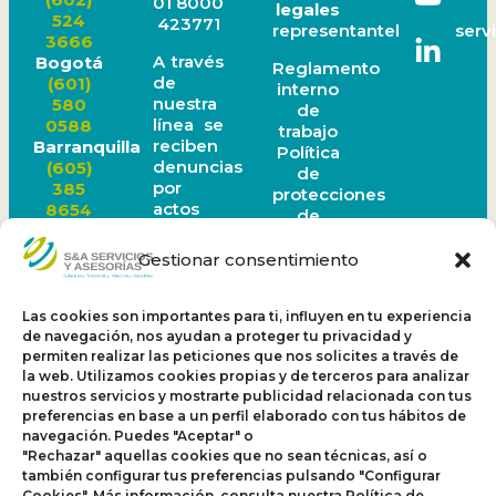
01 8000
legales
524
423771
representantelegal@servi
3666
A través
Bogotá
Reglamento
de
(601)
interno
nuestra
580
de
línea se
0588
trabajo
reciben
Barranquilla
Política
denuncias
(605)
de
por
385
protecciones
actos
8654
de
de
Ibagué
datos
corrupción
(608)
personales
Gestionar consentimiento
o faltas
277
Política
a la
1519
Sagrilaf
ética
Medellín
Las cookies son importantes para ti, influyen en tu experiencia
Política
organizacional.
(604)
de navegación, nos ayudan a proteger tu privacidad y
PTEE
Este
605
permiten realizar las peticiones que nos solicites a través de
canal
0972
la web. Utilizamos cookies propias y de terceros para analizar
nuestros servicios y mostrarte publicidad relacionada con tus
funciona
Bucaramanga
preferencias en base a un perfil elaborado con tus hábitos de
24
(607)
navegación. Puedes "Aceptar" o
horas al
697
"Rechazar" aquellas cookies que no sean técnicas, así o
día los 7
3284
también configurar tus preferencias pulsando "Configurar
días de
Pereira
Cookies". Más información, consulta nuestra Política de