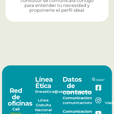
consultor se comunicará contigo
para entender tu necesidad y
proponerte el perfil ideal.
Línea
Datos
Ética
de
Red
contacto
lineaetica@serviasesorias.com.co
de
Comunicaciones
Línea
oficinas
comunicaciones@serviase
Gratuita
Cali
Nacional
Comunicaciones
(602)