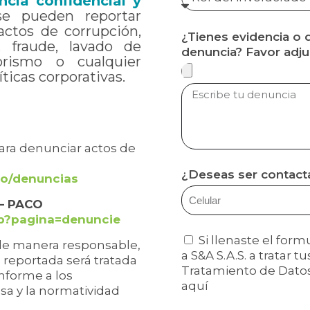
cia confidencial y
se pueden reportar
 actos de corrupción,
¿Tienes evidencia o
, fraude, lavado de
denuncia? Favor adju
rorismo o cualquier
íticas corporativas.
para denunciar actos de
¿Deseas ser contacta
co/denuncias
 – PACO
php?pagina=denuncie
Si llenaste el form
 de manera responsable,
a S&A S.A.S. a tratar t
n reportada será tratada
Tratamiento de Dato
nforme a los
aquí
sa y la normatividad