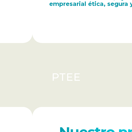
empresarial ética, segura 
Descarga nuestra política Sagril
PTEE