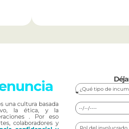
Descarga nuestra política PTEE
Déja
denuncia
 una cultura basada
o, la ética, y la
eraciones . Por eso
tes, colaboradores y