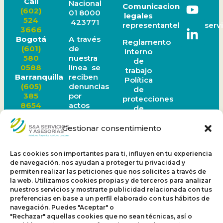
Cali
Nacional
Comunicaciones
(602)
01 8000
legales
524
423771
representantelegal@servi
3666
A través
Bogotá
Reglamento
de
(601)
interno
nuestra
580
de
línea se
0588
trabajo
reciben
Barranquilla
Política
denuncias
(605)
de
por
385
protecciones
actos
8654
de
de
Ibagué
datos
corrupción
(608)
personales
Gestionar consentimiento
o faltas
277
Política
a la
1519
Sagrilaf
ética
Medellín
Las cookies son importantes para ti, influyen en tu experiencia
Política
organizacional.
(604)
de navegación, nos ayudan a proteger tu privacidad y
PTEE
Este
605
permiten realizar las peticiones que nos solicites a través de
canal
0972
la web. Utilizamos cookies propias y de terceros para analizar
nuestros servicios y mostrarte publicidad relacionada con tus
funciona
Bucaramanga
preferencias en base a un perfil elaborado con tus hábitos de
24
(607)
navegación. Puedes "Aceptar" o
horas al
697
"Rechazar" aquellas cookies que no sean técnicas, así o
día los 7
3284