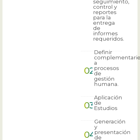
seguimiento,
control y
reportes
para la
entrega
de
informes
requeridos.
Definir
complementari
a
procesos
02
de
gestión
humana.
Aplicación
de
03
Estudios
Generación
y
presentación
04
de