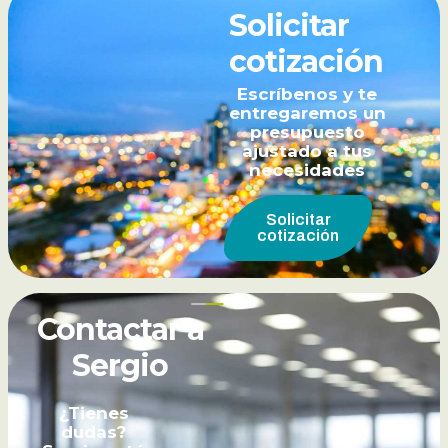
Solicitar
cotización
Escríbenos y te
entregaremos un
presupuesto
ajustado a tus
necesidades
Solicitar
cotización
Contactar a
Sergio
¿Tienes
dudas?