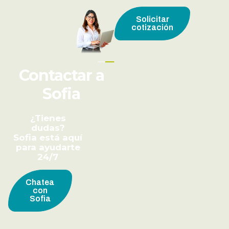
Solicitar
cotización
Contactar a
Sofia
¿Tienes
dudas?
Sofia está aquí
para ayudarte
24/7
Chatea
con
Sofia