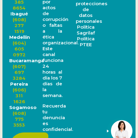
por
385
protecciones
actos
8654
de
de
Ibagué
datos
corrupción
(608)
personales
o faltas
277
Política
a la
1519
Sagrilaf
ética
Medellín
Política
organizacional.
(604)
PTEE
Este
605
canal
0972
funciona
Bucaramanga
24
(607)
horas al
697
día los 7
3284
días de
Pereira
la
(606)
semana.
311
1626
Recuerda
Sogamoso
tu
(608)
denuncia
775
es
3553
confidencial.