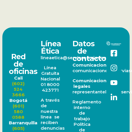
Línea
Datos
Ética
de
Red
contacto
lineaetica@serviasesorias.com.co
de
Comunicaciones
Línea
oficinas
comunicaciones@serviase
Gratuita
Cali
Nacional
Comunicaciones
(602)
01 8000
legales
524
423771
representantelegal@servi
3666
A través
Bogotá
Reglamento
de
(601)
interno
nuestra
580
de
línea se
0588
trabajo
reciben
Barranquilla
Política
denuncias
(605)
de