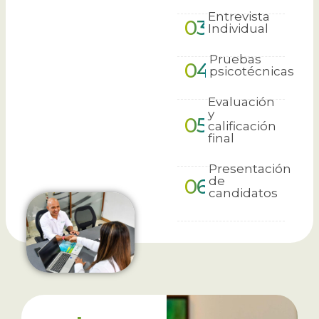
Entrevista
03
Individual
Pruebas
04
psicotécnicas
Evaluación
y
05
calificación
final
Presentación
de
06
candidatos