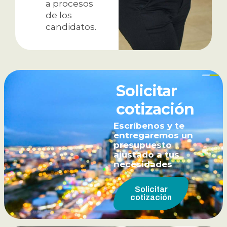
a procesos
de los
candidatos.
Solicitar
cotización
Escríbenos y te
entregaremos un
presupuesto
ajustado a tus
necesidades
Solicitar
cotización