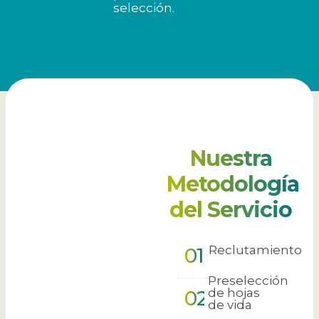
selección.
Nuestra
Metodología
del
Servicio
Reclutamiento
01
Preselección
de hojas
02
de vida