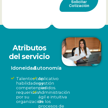
Solicitar
Cotización
Atributos
del servicio
Idoneidad
Autonomía
Talentos con
Aplicativo
habilidades y
gestión
competencias
pedidos.
requeridas
Administración
por su
ágil e intuitiva
organización.
de los
procesos de