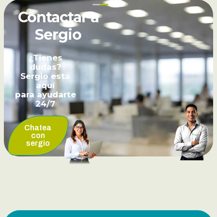
Contactar a
Sergio
¿Tienes
dudas?
Sergio está
aquí
para ayudarte
24/7
Chatea
con
sergio