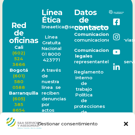
Línea
Datos
Ética
de
Red
contacto
lineaetica@serviasesorias.com.co
de
Comunicaciones
Línea
oficinas
comunicaciones@serviase
Gratuita
Cali
Nacional
Comunicaciones
(602)
01 8000
legales
524
423771
representantelegal@servi
3666
A través
Bogotá
Reglamento
de
(601)
interno
nuestra
580
de
línea se
0588
trabajo
reciben
Barranquilla
Política
denuncias
(605)
de
por
385
protecciones
actos
8654
de
de
Ibagué
datos
corrupción
(608)
personales
Gestionar consentimiento
o faltas
277
Política
a la
1519
Sagrilaf