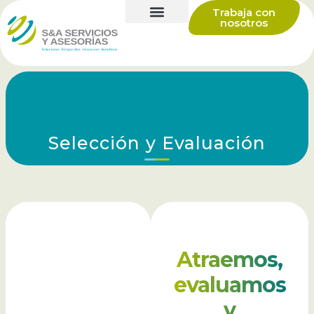
Trabaja con
nosotros
Selección y Evaluación
Atraemos,
evaluamos
y