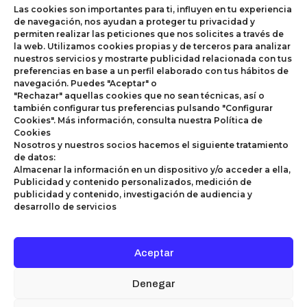
ética
Medellín
Las cookies son importantes para ti, influyen en tu experiencia
Política
organizacional.
(604)
de navegación, nos ayudan a proteger tu privacidad y
PTEE
Este
605
permiten realizar las peticiones que nos solicites a través de
canal
0972
la web. Utilizamos cookies propias y de terceros para analizar
nuestros servicios y mostrarte publicidad relacionada con tus
funciona
Bucaramanga
preferencias en base a un perfil elaborado con tus hábitos de
24
(607)
navegación. Puedes "Aceptar" o
horas al
697
"Rechazar" aquellas cookies que no sean técnicas, así o
día los 7
3284
también configurar tus preferencias pulsando "Configurar
días de
Pereira
Cookies". Más información, consulta nuestra Política de
la
(606)
Cookies
semana.
311
Nosotros y nuestros socios hacemos el siguiente tratamiento
1626
de datos:
Recuerda
Sogamoso
Almacenar la información en un dispositivo y/o acceder a ella,
tu
(608)
Publicidad y contenido personalizados, medición de
denuncia
775
publicidad y contenido, investigación de audiencia y
es
3553
desarrollo de servicios
confidencial.
Nuestras
Sedes
Aceptar
Denegar
© 2026 Derechos reservados a S&A Servicios y