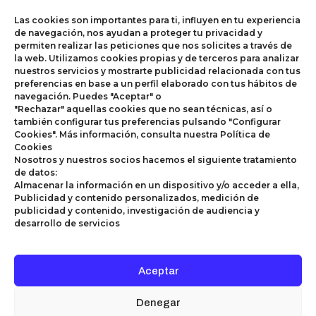
a la
1519
Sagrilaf
ética
Medellín
Las cookies son importantes para ti, influyen en tu experiencia
Política
organizacional.
(604)
de navegación, nos ayudan a proteger tu privacidad y
PTEE
Este
605
permiten realizar las peticiones que nos solicites a través de
canal
0972
la web. Utilizamos cookies propias y de terceros para analizar
nuestros servicios y mostrarte publicidad relacionada con tus
funciona
Bucaramanga
preferencias en base a un perfil elaborado con tus hábitos de
24
(607)
navegación. Puedes "Aceptar" o
horas al
697
"Rechazar" aquellas cookies que no sean técnicas, así o
día los 7
3284
también configurar tus preferencias pulsando "Configurar
días de
Pereira
Cookies". Más información, consulta nuestra Política de
la
(606)
Cookies
semana.
311
Nosotros y nuestros socios hacemos el siguiente tratamiento
1626
de datos:
Recuerda
Sogamoso
Almacenar la información en un dispositivo y/o acceder a ella,
tu
(608)
Publicidad y contenido personalizados, medición de
denuncia
775
publicidad y contenido, investigación de audiencia y
es
3553
desarrollo de servicios
confidencial.
Nuestras
Sedes
Aceptar
Denegar