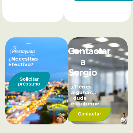
Contactar
¿Necesitas
a
Efectivo?
Sergio
Solicitar
préstamo
¿Tiénes
alguna?…
duda
escríbeme
Contactar