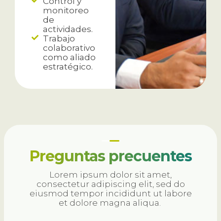
Control y
monitoreo
de
actividades.
Trabajo
colaborativo
como aliado
estratégico.
Preguntas
precuentes
Lorem ipsum dolor sit amet,
consectetur adipiscing elit, sed do
eiusmod tempor incididunt ut labore
et dolore magna aliqua.