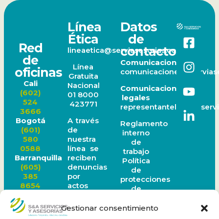
Línea
Datos
Ética
de
Red
contacto
lineaetica@serviasesorias.com.co
de
Comunicaciones
Línea
oficinas
comunicaciones@serviase
Gratuita
Cali
Nacional
Comunicaciones
(602)
01 8000
legales
524
423771
representantelegal@servi
3666
A través
Bogotá
Reglamento
de
(601)
interno
nuestra
580
de
línea se
0588
trabajo
reciben
Barranquilla
Política
denuncias
(605)
de
por
385
protecciones
actos
8654
de
de
Ibagué
datos
corrupción
(608)
personales
Gestionar consentimiento
o faltas
277
Política