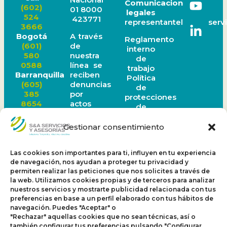
Comunicaciones
(602)
01 8000
legales
524
423771
representantelegal@servi
3666
A través
Bogotá
Reglamento
de
(601)
interno
nuestra
580
de
línea se
0588
trabajo
reciben
Barranquilla
Política
denuncias
(605)
de
por
385
protecciones
actos
8654
de
de
Ibagué
datos
corrupción
(608)
personales
Gestionar consentimiento
o faltas
277
Política
a la
1519
Sagrilaf
ética
Medellín
Las cookies son importantes para ti, influyen en tu experiencia
Política
organizacional.
(604)
de navegación, nos ayudan a proteger tu privacidad y
PTEE
Este
605
permiten realizar las peticiones que nos solicites a través de
canal
0972
la web. Utilizamos cookies propias y de terceros para analizar
funciona
nuestros servicios y mostrarte publicidad relacionada con tus
Bucaramanga
preferencias en base a un perfil elaborado con tus hábitos de
24
(607)
navegación. Puedes "Aceptar" o
horas al
697
"Rechazar" aquellas cookies que no sean técnicas, así o
día los 7
3284
también configurar tus preferencias pulsando "Configurar