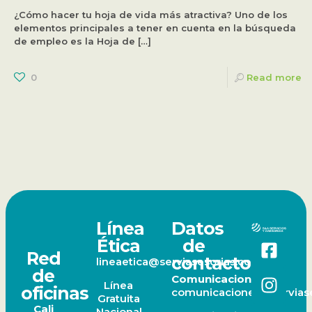
¿Cómo hacer tu hoja de vida más atractiva? Uno de los
elementos principales a tener en cuenta en la búsqueda
de empleo es la Hoja de
[…]
0
Read more
Línea
Datos
Ética
de
Red
contacto
lineaetica@serviasesorias.com.co
de
Comunicaciones
Línea
oficinas
comunicaciones@serviase
Gratuita
Cali
Nacional